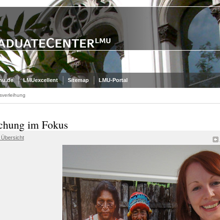
mu.de
LMUexcellent
Sitemap
LMU-Portal
sverleihung
chung im Fokus
 Übersicht