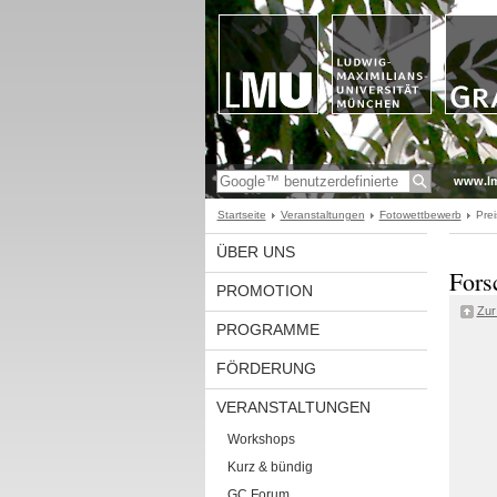
www.l
Startseite
Veranstaltungen
Fotowettbewerb
Prei
ÜBER UNS
Fors
PROMOTION
Zur
PROGRAMME
FÖRDERUNG
VERANSTALTUNGEN
Workshops
Kurz & bündig
GC Forum