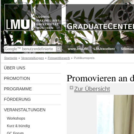
www.lmu.de
LMUexcellent
Sitemap
Startseite
Veranstaltungen
Fotowettbewerb
Publikumspreis
ÜBER UNS
Promovieren an
PROMOTION
Zur Übersicht
PROGRAMME
FÖRDERUNG
VERANSTALTUNGEN
Workshops
Kurz & bündig
GC Forum